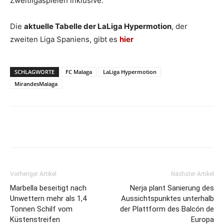
Zweitligaspielen inklusive.
Die
aktuelle Tabelle der LaLiga Hypermotion
, der
zweiten Liga Spaniens, gibt es
hier
SCHLAGWORTE
FC Malaga
LaLiga Hypermotion
MirandesMalaga
Vorheriger Artikel
Nächster Artikel
Marbella beseitigt nach
Nerja plant Sanierung des
Unwettern mehr als 1,4
Aussichtspunktes unterhalb
Tonnen Schilf vom
der Plattform des Balcón de
Küstenstreifen
Europa