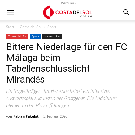
- Werbung -
Start
Costa del Sol
Sport
Costa del Sol
Sport
Newsticker
Bittere Niederlage für den FC
Málaga beim
Tabellenschlusslicht
Mirandés
Ein fragwürdiger Elfmeter entscheidet ein intensives
Auswärtsspiel zugunsten der Gastgeber. Die Andalusier
bleiben in den Play-Off-Rängen
von
Fabian Pakulat
-
3. Februar 2026