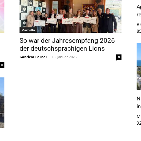
A
r
B
Marbella
8
So war der Jahresempfang 2026
der deutschsprachigen Lions
Gabriela Berner
-
13. Januar 2026
0
0
N
i
M
9