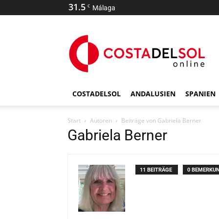
31.5
C
Málaga
COSTADELSOL
ANDALUSIEN
SPANIEN
Start
Autoren
Beiträge von Gabriela Berner
Gabriela Berner
11 BEITRÄGE
0 BEMERKU