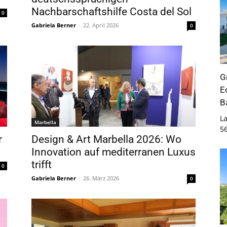
Nachbarschaftshilfe Costa del Sol
0
Gabriela Berner
-
22. April 2026
0
G
E
B
La
Marbella
5
r
Design & Art Marbella 2026: Wo
Innovation auf mediterranen Luxus
trifft
0
Gabriela Berner
-
26. März 2026
0