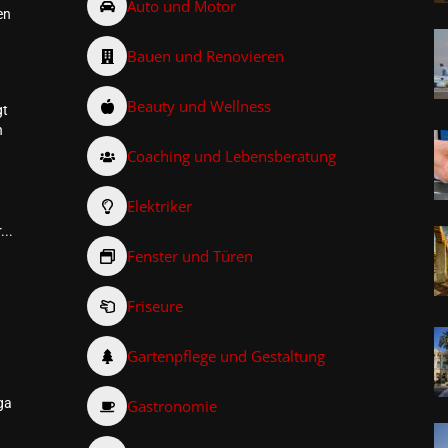
Auto und Motor
en
Bauen und Renovieren
Beauty und Wellness
gt
n
Coaching und Lebensberatung
Elektriker
...
Fenster und Türen
Friseure
–
Gartenpflege und Gestaltung
ga
Gastronomie