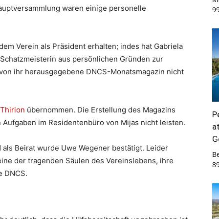
auptversammlung waren einige personelle
9
em Verein als Präsident erhalten; indes hat Gabriela
d Schatzmeisterin aus persönlichen Gründen zur
as von ihr herausgegebene DNCS-Monatsmagazin nicht
 Thirion
übernommen. Die Erstellung des Magazins
P
 Aufgaben im Residentenbüro von Mijas nicht leisten.
a
G
nd als Beirat wurde Uwe Wegener bestätigt. Leider
B
 eine der tragenden Säulen des Vereinslebens, ihre
8
ie DNCS.