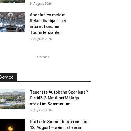
6. August 2026
Andalusien meldet
Rekordhalbjahr bei
internationalen
Touristenzahlen
5. August 2026
- Werbung -
Service
Teuerste Autobahn Spaniens?
Die AP-7-Maut bei Málaga
steigt im Sommer um...
6. August 2026
Partielle Sonnenfinsternis am
12. August – wann ist sie in