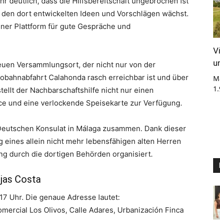
r deutlich, dass die Hilfsbereitschaft ungebrochen ist
 den dort entwickelten Ideen und Vorschlägen wächst.
iner Plattform für gute Gespräche und
V
u
uen Versammlungsort, der nicht nur von der
tobahnabfahrt Calahonda rasch erreichbar ist und über
M
1
tellt der Nachbarschaftshilfe nicht nur einen
ce und eine verlockende Speisekarte zur Verfügung.
 Deutschen Konsulat in Málaga zusammen. Dank dieser
 eines allein nicht mehr lebensfähigen alten Herren
g durch die dortigen Behörden organisiert.
ijas Costa
 17 Uhr. Die genaue Adresse lautet:
mercial Los Olivos, Calle Adares, Urbanización Finca