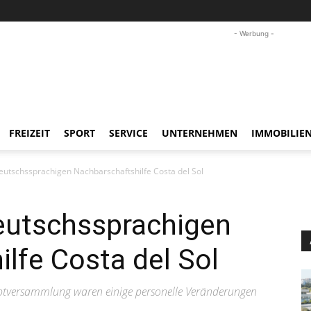
- Werbung -
FREIZEIT
SPORT
SERVICE
UNTERNEHMEN
IMMOBILIE
eutschssprachigen Nachbarschaftshilfe Costa del Sol
eutschssprachigen
lfe Costa del Sol
ptversammlung waren einige personelle Veränderungen