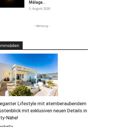
Málaga...
5. August 2026
- Werbung -
Immobilien
leganter Lifestyle mit atemberaubendem
üstenblick mit exklusiven neuen Details in
ity-Nähe!
arbella