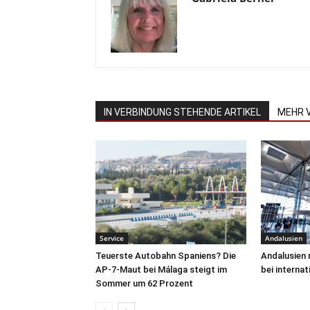
IN VERBINDUNG STEHENDE ARTIKEL
MEHR 
Service
Andalusien
Teuerste Autobahn Spaniens? Die
Andalusien 
AP-7-Maut bei Málaga steigt im
bei interna
Sommer um 62 Prozent