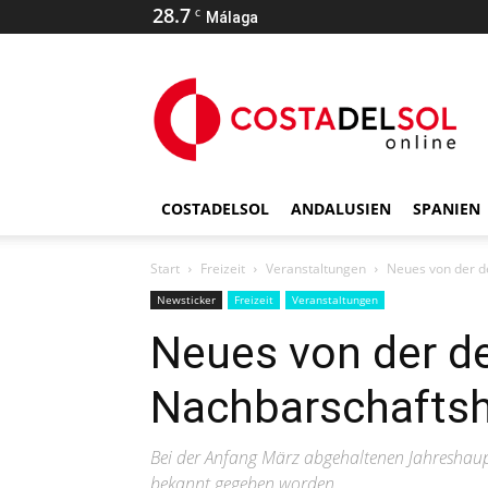
28.7
C
Málaga
COSTADELSOL
ANDALUSIEN
SPANIEN
Start
Freizeit
Veranstaltungen
Neues von der d
Newsticker
Freizeit
Veranstaltungen
Neues von der d
Nachbarschaftshi
Bei der Anfang März abgehaltenen Jahreshau
bekannt gegeben worden.