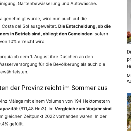
einigung, Gartenbewässerung und Autowäsche.
ía genehmigt wurde, wird nun auch auf die
 Costa del Sol ausgeweitet.
Die Entscheidung, ob die
s in Betrieb sind, obliegt den Gemeinden
, sofern
on 10% erreicht wird.
D
arquía ab dem 1. August ihre Duschen an den
p
e Wasserversorgung für die Bevölkerung als auch die
Hi
ewährleisten.
M
5
ten der Provinz reicht im Sommer aus
ovinz Málaga mit einem Volumen von 194 Hektometern
Kapazität
(611,48 Hm3). Im
Vergleich zum Vorjahr sind
um gleichen Zeitpunkt 2022 vorhanden waren. In der
,4% gefüllt.