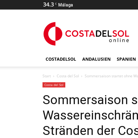
34.3
C
Málaga
COSTADELSOL
ANDALUSIEN
SPANIEN
Start
Costa del Sol
Sommersaison startet ohne Wa
Costa del Sol
Sommersaison st
Wassereinschrä
Stränden der Cos