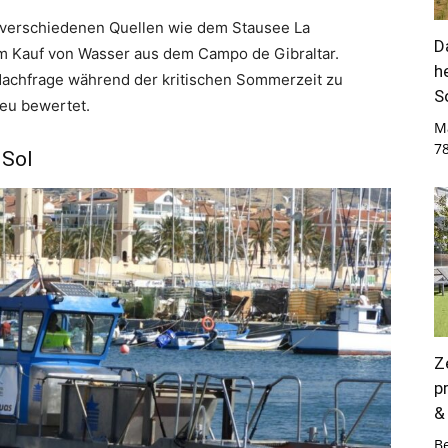
s verschiedenen Quellen wie dem Stausee La
D
 Kauf von Wasser aus dem Campo de Gibraltar.
h
 Nachfrage während der kritischen Sommerzeit zu
S
neu bewertet.
M
7
 Sol
Z
p
&
B