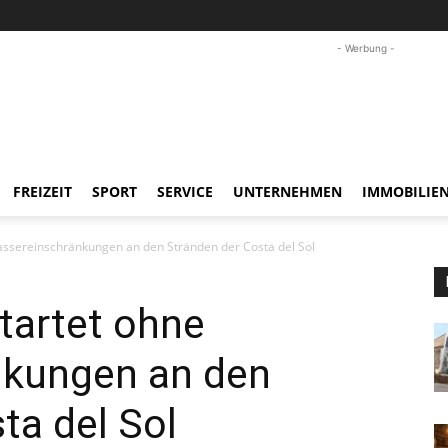
- Werbung -
FREIZEIT
SPORT
SERVICE
UNTERNEHMEN
IMMOBILIE
ssereinschränkungen an den Stränden der Costa del Sol
artet ohne
nkungen an den
ta del Sol