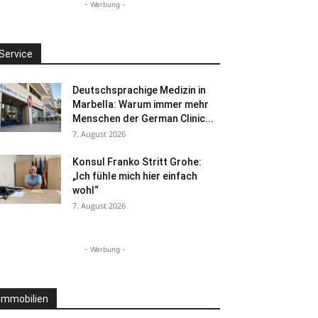
- Werbung -
Service
Deutschsprachige Medizin in
Marbella: Warum immer mehr
Menschen der German Clinic...
7. August 2026
Konsul Franko Stritt Grohe:
„Ich fühle mich hier einfach
wohl“
7. August 2026
- Werbung -
Immobilien