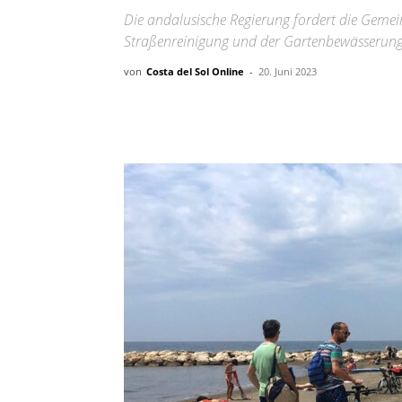
Die andalusische Regierung fordert die Geme
Straßenreinigung und der Gartenbewässerung
von
Costa del Sol Online
-
20. Juni 2023
Teilen