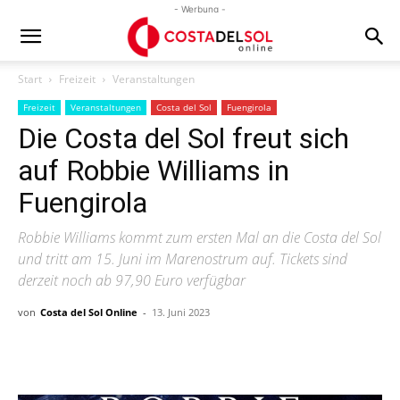
- Werbung -
Start
Freizeit
Veranstaltungen
Freizeit
Veranstaltungen
Costa del Sol
Fuengirola
Die Costa del Sol freut sich
auf Robbie Williams in
Fuengirola
Robbie Williams kommt zum ersten Mal an die Costa del Sol
und tritt am 15. Juni im Marenostrum auf. Tickets sind
derzeit noch ab 97,90 Euro verfügbar
von
Costa del Sol Online
-
13. Juni 2023