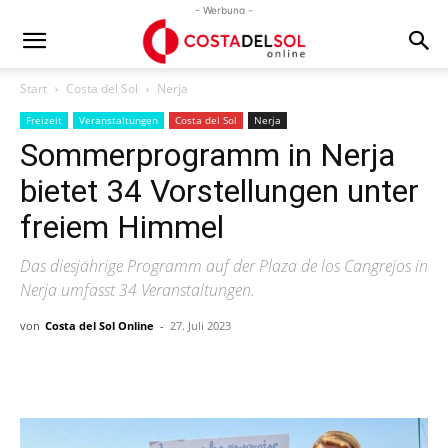
- Werbung -
Start
Costa del Sol
Nerja
Freizeit
Veranstaltungen
Costa del Sol
Nerja
Sommerprogramm in Nerja
bietet 34 Vorstellungen unter
freiem Himmel
Das diesjährige Programm auf der Plaza de los Cangrejos in
Nerja umfasst 34 Veranstaltungen.
von
Costa del Sol Online
-
27. Juli 2023