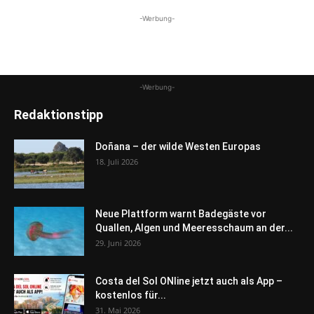
-Werbung-
-Werbung-
Redaktionstipp
Doñana – der wilde Westen Europas
18. Juli 2026
Neue Plattform warnt Badegäste vor
Quallen, Algen und Meeresschaum an der...
29. Juni 2026
Costa del Sol ONline jetzt auch als App –
kostenlos für...
31. Mai 2026