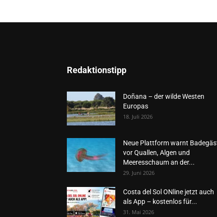
Redaktionstipp
Doñana – der wilde Westen
Europas
18. Juli 2026
Neue Plattform warnt Badegäs
vor Quallen, Algen und
Meeresschaum an der...
29. Juni 2026
Costa del Sol ONline jetzt auch
als App – kostenlos für...
31. Mai 2026