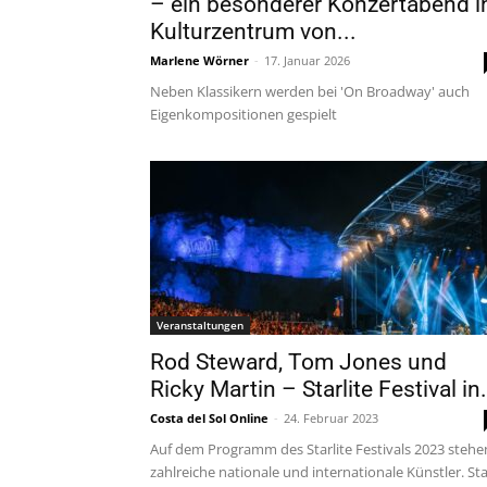
– ein besonderer Konzertabend 
Kulturzentrum von...
Marlene Wörner
-
17. Januar 2026
Neben Klassikern werden bei 'On Broadway' auch
Eigenkompositionen gespielt
Veranstaltungen
Rod Steward, Tom Jones und
Ricky Martin – Starlite Festival in.
Costa del Sol Online
-
24. Februar 2023
Auf dem Programm des Starlite Festivals 2023 stehe
zahlreiche nationale und internationale Künstler. Sta