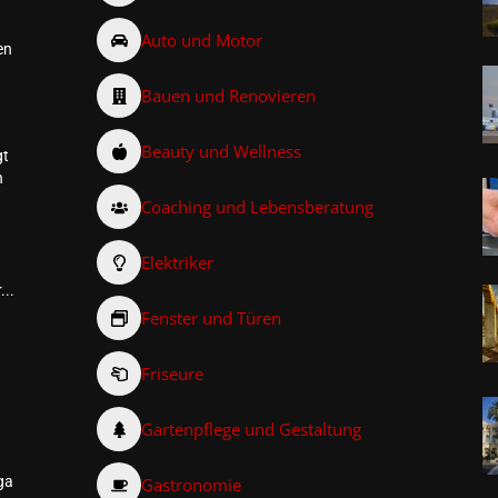
Auto und Motor
en
Bauen und Renovieren
Beauty und Wellness
gt
n
Coaching und Lebensberatung
Elektriker
...
Fenster und Türen
Friseure
–
Gartenpflege und Gestaltung
ga
Gastronomie