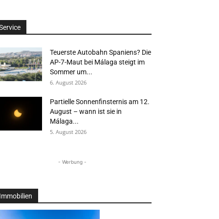
Service
Teuerste Autobahn Spaniens? Die
AP-7-Maut bei Málaga steigt im
Sommer um...
6. August 2026
Partielle Sonnenfinsternis am 12.
August – wann ist sie in
Málaga...
5. August 2026
- Werbung -
Immobilien