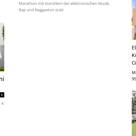
Marathon mit Künstlern der elektronischen Musik,
Rap und Reggaeton statt
E
K
C
M
ni
9
0
 4.