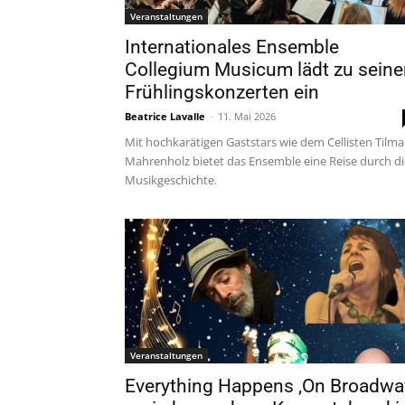
Veranstaltungen
Internationales Ensemble
Collegium Musicum lädt zu seine
Frühlingskonzerten ein
Beatrice Lavalle
-
11. Mai 2026
Mit hochkarätigen Gaststars wie dem Cellisten Tilm
Mahrenholz bietet das Ensemble eine Reise durch di
Musikgeschichte.
Veranstaltungen
Everything Happens ‚On Broadwa