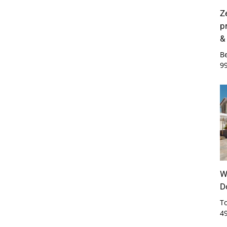
Z
p
&
B
9
W
D
T
4