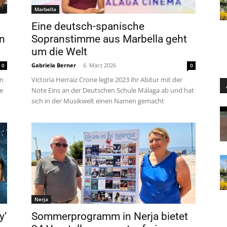
Marbella
Eine deutsch-spanische
n
Sopranstimme aus Marbella geht
um die Welt
Gabriela Berner
-
6. März 2026
0
0
an
Victoria Herraiz Crone legte 2023 ihr Abitur mit der
e
Note Eins an der Deutschen Schule Málaga ab und hat
sich in der Musikwelt einen Namen gemacht
Nerja
y‘
Sommerprogramm in Nerja bietet