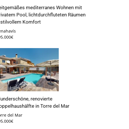
eitgemäßes mediterranes Wohnen mit
rivatem Pool, lichtdurchfluteten Räumen
 stilvollem Komfort
enahavís
95.000€
underschöne, renovierte
oppelhaushälfte in Torre del Mar
orre del Mar
95.000€