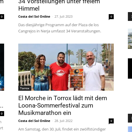
im
34 Vorstellungen unter freiem
Himmel
Costa del Sol Online
-
27. Juli 2023
0
0
Das diesjährige Programm auf der Plaza de los
Cangrejos in Nerja umfasst 34 Veranstaltungen.
Torrox
El Morche in Torrox lädt mit dem
..
Loona-Sommerfestival zum
Musikmarathon ein
0
Costa del Sol Online
-
28. Juli 2022
0
n
rt
Am Samstag, den 30. Juli, findet ein zwölfstündiger