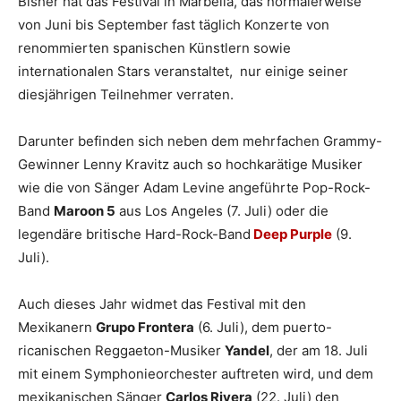
Bisher hat das Festival in Marbella, das normalerweise
von Juni bis September fast täglich Konzerte von
renommierten spanischen Künstlern sowie
internationalen Stars veranstaltet, nur einige seiner
diesjährigen Teilnehmer verraten.
Darunter befinden sich neben dem mehrfachen Grammy-
Gewinner Lenny Kravitz auch so hochkarätige Musiker
wie die von Sänger Adam Levine angeführte Pop-Rock-
Band
Maroon 5
aus Los Angeles (7. Juli) oder die
legendäre britische Hard-Rock-Band
Deep Purple
(9.
Juli).
Auch dieses Jahr widmet das Festival mit den
Mexikanern
Grupo Frontera
(6. Juli), dem puerto-
ricanischen Reggaeton-Musiker
Yandel
, der am 18. Juli
mit einem Symphonieorchester auftreten wird, und dem
mexikanischen Sänger
Carlos Rivera
(22. Juli) den