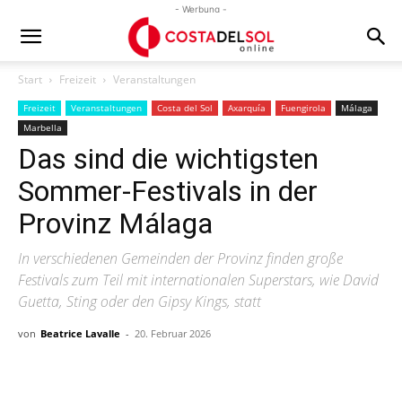
- Werbung -
Start
Freizeit
Veranstaltungen
Freizeit
Veranstaltungen
Costa del Sol
Axarquía
Fuengirola
Málaga
Marbella
Das sind die wichtigsten
Sommer-Festivals in der
Provinz Málaga
In verschiedenen Gemeinden der Provinz finden große
Festivals zum Teil mit internationalen Superstars, wie David
Guetta, Sting oder den Gipsy Kings, statt
von
Beatrice Lavalle
-
20. Februar 2026