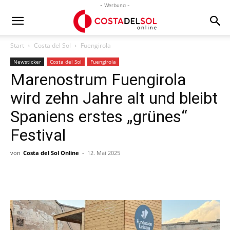
- Werbung -
Start
Costa del Sol
Fuengirola
Newsticker
Costa del Sol
Fuengirola
Marenostrum Fuengirola
wird zehn Jahre alt und bleibt
Spaniens erstes „grünes“
Festival
von
Costa del Sol Online
-
12. Mai 2025