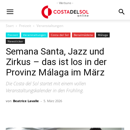
- Werbung -
Start
Freizeit
Veranstaltungen
Freizeit
Veranstaltungen
Costa del Sol
Benalmádena
Málaga
Newsticker
Semana Santa, Jazz und
Zirkus – das ist los in der
Provinz Málaga im März
Die Costa del Sol startet mit einem vollen
Veranstaltungskalender in den Frühling.
von
Beatrice Lavalle
-
5. März 2026