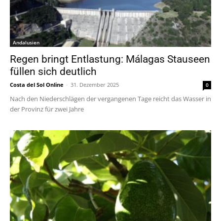
Andalusien
Regen bringt Entlastung: Málagas Stauseen
füllen sich deutlich
Costa del Sol Online
-
31. Dezember 2025
0
Nach den Niederschlägen der vergangenen Tage reicht das Wasser in
der Provinz für zwei Jahre