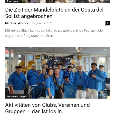
Axarquía
Die Zeit der Mandelblüte an der Costa del
Sol ist angebrochen
Marlene Wörner
-
22. Januar 2026
0
Mit etwas Glück kann das Naturschauspiel bis Ende Februar oder
sogar bis Anfang März anhalten.
Veranstaltungen
Aktivitäten von Clubs, Vereinen und
Gruppen – das ist los in...