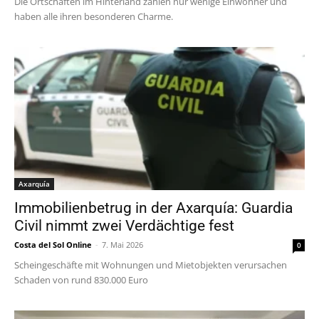
Die Ortschaften im Hinterland zählen nur wenige Einwohner und
haben alle ihren besonderen Charme.
Axarquía
Immobilienbetrug in der Axarquía: Guardia
Civil nimmt zwei Verdächtige fest
Costa del Sol Online
-
7. Mai 2026
0
Scheingeschäfte mit Wohnungen und Mietobjekten verursachen
Schaden von rund 830.000 Euro