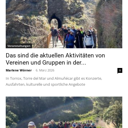
Veranstaltungen
Das sind die aktuellen Aktivitäten von
Vereinen und Gruppen in der...
Marlene Wörner
-
6. März 2026
0
In Torrox, Torre del Mar und Almuñécar gibt es Konzerte,
Ausfahrten, kulturelle und sportliche Angebote