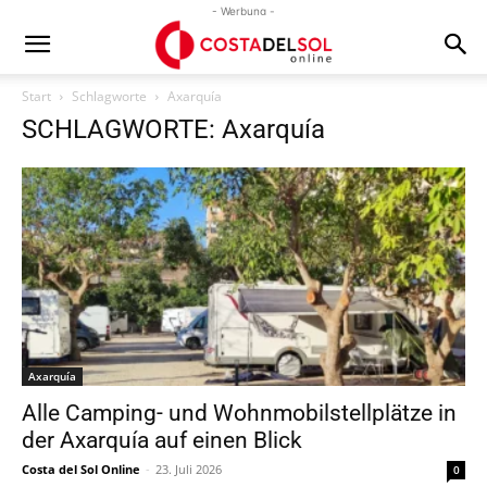
- Werbung -
Start
Schlagworte
Axarquía
SCHLAGWORTE: Axarquía
Axarquía
Alle Camping- und Wohnmobilstellplätze in
der Axarquía auf einen Blick
Costa del Sol Online
-
23. Juli 2026
0