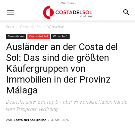
- Werbung -
Start
Costa del Sol
Wirtschaft
Newsticker
Costa del Sol
Wirtschaft
Ausländer an der Costa del
Sol: Das sind die größten
Käufergruppen von
Immobilien in der Provinz
Málaga
Deutsche unter den Top 5 – aber eine andere Nation hat sie
vom Treppchen verdrängt
von
Costa del Sol Online
-
4. Mai 2026