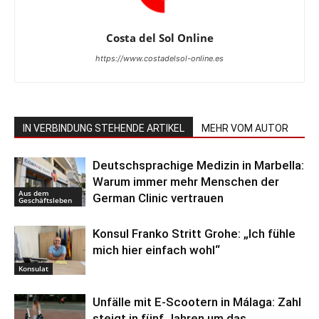
Costa del Sol Online
https://www.costadelsol-online.es
IN VERBINDUNG STEHENDE ARTIKEL
MEHR VOM AUTOR
Deutschsprachige Medizin in Marbella:
Warum immer mehr Menschen der
Aus dem
German Clinic vertrauen
Geschäftsleben
Konsul Franko Stritt Grohe: „Ich fühle
mich hier einfach wohl“
Konsulat
Unfälle mit E-Scootern in Málaga: Zahl
steigt in fünf Jahren um das