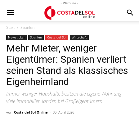
- Werbung -
Start
Spanien
Newsticker
Spanien
Costa del Sol
Wirtschaft
Mehr Mieter, weniger
Eigentümer: Spanien verliert
seinen Stand als klassisches
Eigenheimland
Immer weniger Haushalte besitzen die eigene Wohnung –
viele Immobilien landen bei Großeigentümern
von
Costa del Sol Online
-
30. April 2026