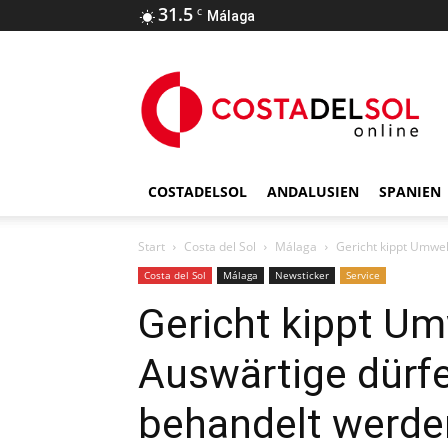
31.5
C
Málaga
COSTADELSOL
ANDALUSIEN
SPANIEN
Start
Costa del Sol
Málaga
Gericht kippt Umwel
Costa del Sol
Málaga
Newsticker
Service
Gericht kippt Um
Auswärtige dürfe
behandelt werde