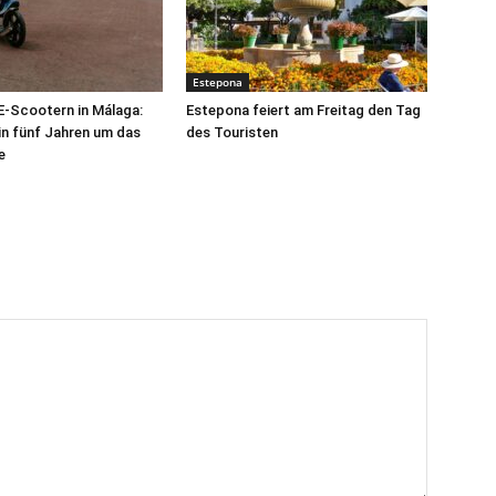
Estepona
 E-Scootern in Málaga:
Estepona feiert am Freitag den Tag
 in fünf Jahren um das
des Touristen
e