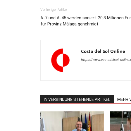
Vorheriger Artikel
A-7 und A-45 werden saniert: 20,8 Millionen Eu
für Provinz Málaga genehmigt
Costa del Sol Online
https://www.costadelsol-online.
IN VERBINDUNG STEHENDE ARTIKEL
MEHR 