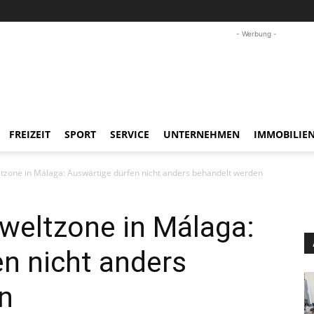
- Werbung -
FREIZEIT
SPORT
SERVICE
UNTERNEHMEN
IMMOBILIE
tzone in Málaga: Auswärtige dürfen nicht anders behandelt werden
weltzone in Málaga:
n nicht anders
n