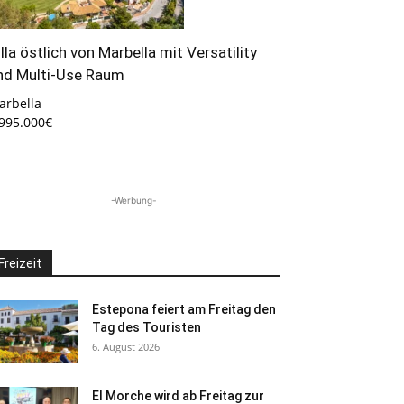
illa östlich von Marbella mit Versatility
nd Multi-Use Raum
arbella
.995.000€
-Werbung-
Freizeit
Estepona feiert am Freitag den
Tag des Touristen
6. August 2026
El Morche wird ab Freitag zur