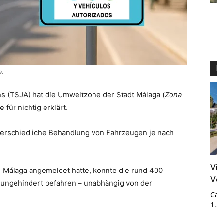
a.
s (TSJA) hat die Umweltzone der Stadt Málaga (
Zona
e für nichtig erklärt.
nterschiedliche Behandlung von Fahrzeugen je nach
V
in Málaga angemeldet hatte, konnte die rund 400
V
ungehindert befahren – unabhängig von der
Ca
1