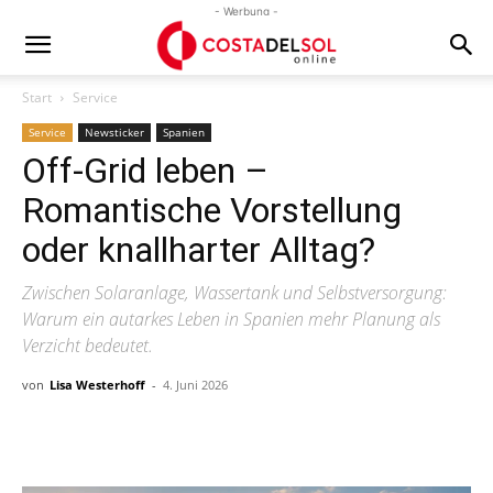
- Werbung -
Start
Service
Service
Newsticker
Spanien
Off-Grid leben –
Romantische Vorstellung
oder knallharter Alltag?
Zwischen Solaranlage, Wassertank und Selbstversorgung:
Warum ein autarkes Leben in Spanien mehr Planung als
Verzicht bedeutet.
von
Lisa Westerhoff
-
4. Juni 2026