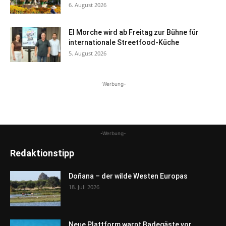
6. August 2026
El Morche wird ab Freitag zur Bühne für
internationale Streetfood-Küche
5. August 2026
-Werbung-
-Werbung-
Redaktionstipp
Doñana – der wilde Westen Europas
18. Juli 2026
Neue Plattform warnt Badegäste vor