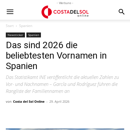
- Werbung -
Start
Spanien
Newsticker
Spanien
Das sind 2026 die
beliebtesten Vornamen in
Spanien
Das Statistikamt INE veröffentlicht die aktuellen Zahlen zu
Vor- und Nachnamen – García und Rodríguez führen die
Rangliste der Familiennamen an
von
Costa del Sol Online
-
29. April 2026