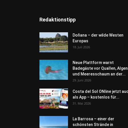
Redaktionstipp
Doñana – der wilde Westen
Europas
18. Juli 2026
Neue Plattform warnt
Badegäste vor Quallen, Algen
und Meeresschaum an der...
29. Juni 2026
Costa del Sol ONline jetzt au
als App – kostenlos für...
31. Mai 2026
La Barrosa – einer der
schönsten Strände in