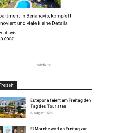
partment in Benahavís, komplett
enoviert und viele kleine Details
enahavís
50.000€
-Werbung-
Freizeit
Estepona feiert am Freitag den
Tag des Touristen
6. August 2026
El Morche wird ab Freitag zur