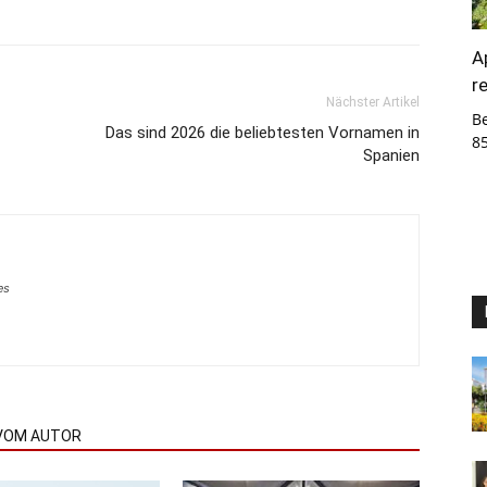
A
r
Nächster Artikel
B
Das sind 2026 die beliebtesten Vornamen in
8
Spanien
es
VOM AUTOR