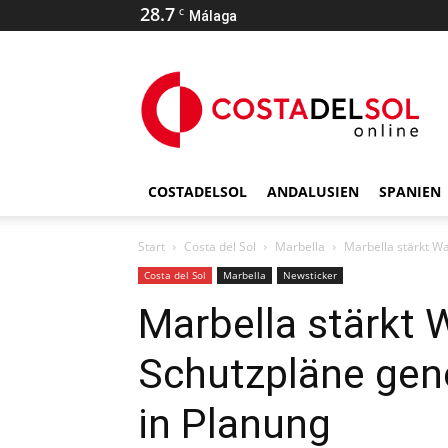
28.7
C
Málaga
COSTADELSOL
ANDALUSIEN
SPANIEN
Start
Costa del Sol
Marbella
Marbella stärkt W
Costa del Sol
Marbella
Newsticker
Marbella stärkt 
Schutzpläne gene
in Planung