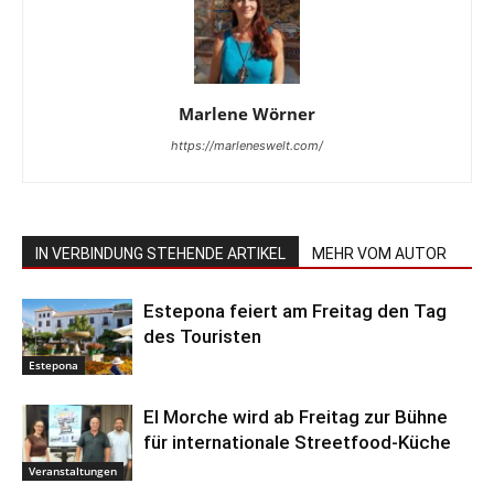
Marlene Wörner
https://marleneswelt.com/
IN VERBINDUNG STEHENDE ARTIKEL
MEHR VOM AUTOR
Estepona feiert am Freitag den Tag
des Touristen
Estepona
El Morche wird ab Freitag zur Bühne
für internationale Streetfood-Küche
Veranstaltungen