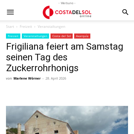
- Werbung -
Start
Freizeit
Veranstaltungen
Freizeit
Veranstaltungen
Costa del Sol
Axarquía
Frigiliana feiert am Samstag
seinen Tag des
Zuckerrohrhonigs
von
Marlene Wörner
-
28. April 2026