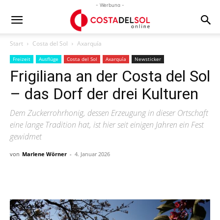
- Werbung -
Start
Costa del Sol
Axarquía
Freizeit
Ausflüge
Costa del Sol
Axarquía
Newsticker
Frigiliana an der Costa del Sol
– das Dorf der drei Kulturen
Dem Zuckerrohrhonig, dessen Erzeugung in dieser Ortschaft
eine lange Tradition hat, ist hier seit einigen Jahren ein Fest
gewidmet
von
Marlene Wörner
-
4. Januar 2026