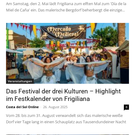
Am Samstag, den 2. Mai lädt Frigiliana zum elften Mal zum 'Día de la
Miel de Caña' ein. Das malerische Bergdorf beherbergt die einzige...
Veranstaltungen
Das Festival der drei Kulturen – Highlight
im Festkalender von Frigiliana
Costa del Sol Online
-
26. August 2025
0
Vom 28. bis zum 31. August verwandelt sich das malerische weiße
Dorf vier Tage lang in einen Schauplatz aus Tausendundeiner Nacht