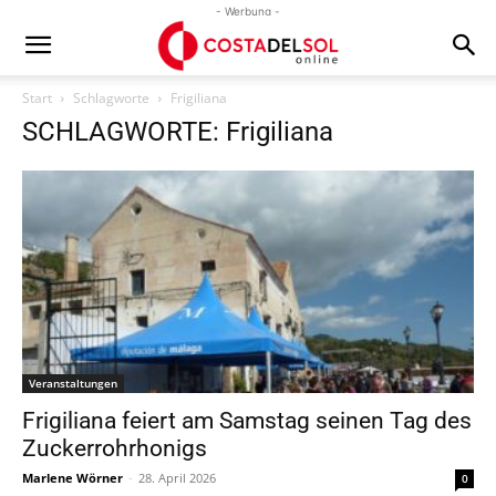
- Werbung -
Start
Schlagworte
Frigiliana
SCHLAGWORTE: Frigiliana
Veranstaltungen
Frigiliana feiert am Samstag seinen Tag des
Zuckerrohrhonigs
Marlene Wörner
-
28. April 2026
0