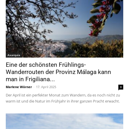
Axarquía
Eine der schönsten Frühlings-
Wanderrouten der Provinz Málaga kann
man in Frigiliana...
Marlene Wörner
-
17. April 2025
0
Der April ist ein perfekter Monat zum Wandern, da es noch nicht zu
warm ist und die Natur im Frühjahr in ihrer ganzen Pracht erwacht.