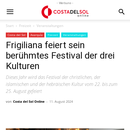
- Werbung -
Start
Freizeit
Veranstaltungen
Costa del Sol
Axarquía
Freizeit
Veranstaltungen
Frigiliana feiert sein
berühmtes Festival der drei
Kulturen
Dieses Jahr wird das Festival der christlichen, der
islamischen und der hebräischen Kultur vom 22. bis zum
25. August gefeiert
von
Costa del Sol Online
-
11. August 2024