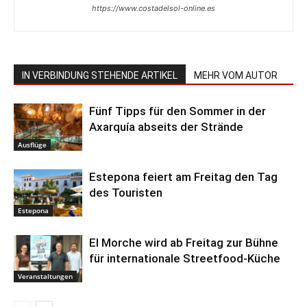
https://www.costadelsol-online.es
IN VERBINDUNG STEHENDE ARTIKEL
MEHR VOM AUTOR
Fünf Tipps für den Sommer in der
Axarquía abseits der Strände
Ausflüge
Estepona feiert am Freitag den Tag
des Touristen
Estepona
El Morche wird ab Freitag zur Bühne
für internationale Streetfood-Küche
Veranstaltungen