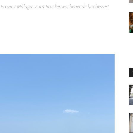
r Provinz Málaga. Zum Brückenwochenende hin bessert