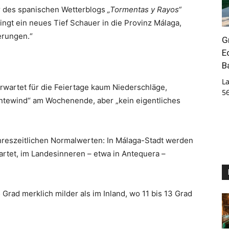
r des spanischen Wetterblogs
„Tormentas y Rayos“
ingt ein neues Tief Schauer in die Provinz Málaga,
erungen.“
G
E
B
La
erwartet für die Feiertage kaum Niederschläge,
5
antewind“ am Wochenende, aber „kein eigentliches
ahreszeitlichen Normalwerten: In Málaga-Stadt werden
tet, im Landesinneren – etwa in Antequera –
 Grad merklich milder als im Inland, wo 11 bis 13 Grad