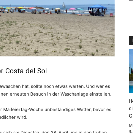
r Costa del Sol
gewaschen hat, sollte noch etwas warten. Und wer es
einen erneuten Besuch in der Waschanlage einstellen.
H
s
er Maifeiertag-Woche unbeständiges Wetter, bevor es
G
dlicher wird.
M
3
as sich am Dienstag, den 28. April und in den frühen