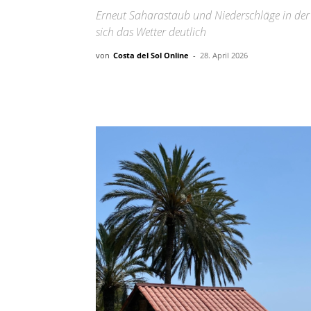
Erneut Saharastaub und Niederschläge in de
sich das Wetter deutlich
von
Costa del Sol Online
-
28. April 2026
Teilen