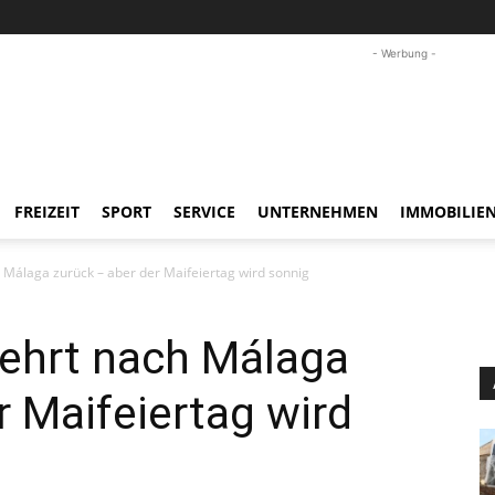
- Werbung -
FREIZEIT
SPORT
SERVICE
UNTERNEHMEN
IMMOBILIE
Málaga zurück – aber der Maifeiertag wird sonnig
ehrt nach Málaga
r Maifeiertag wird