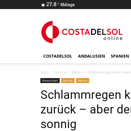
27.8
C
Málaga
COSTADELSOL
ANDALUSIEN
SPANIEN
Start
Service
Wetter
Schlammregen kehrt nach 
Newsticker
Service
Wetter
Schlammregen k
zurück – aber de
sonnig