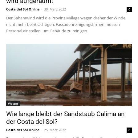
wird aufgeräumt
Costa del Sol Online
-
30. März 2022
0
Der Saharawind wird die Provinz Málaga wegen drehender Winde
nicht mehr beinträchtigen. Fassadenreinigungsfirmen müssen
Personal einstellen, um Gebäude zu reinigen
Wetter
Wie lange bleibt der Sandstaub Calima an
der Costa del Sol?
Costa del Sol Online
-
25. März 2022
0