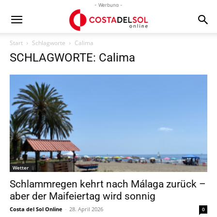
- Werbung -
Start
Schlagworte
Calima
SCHLAGWORTE: Calima
Wetter
Schlammregen kehrt nach Málaga zurück –
aber der Maifeiertag wird sonnig
Costa del Sol Online
-
28. April 2026
0