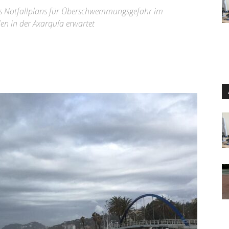
des Notfallplans für Überschwemmungsgefahr im
llen in der Axarquía erwartet