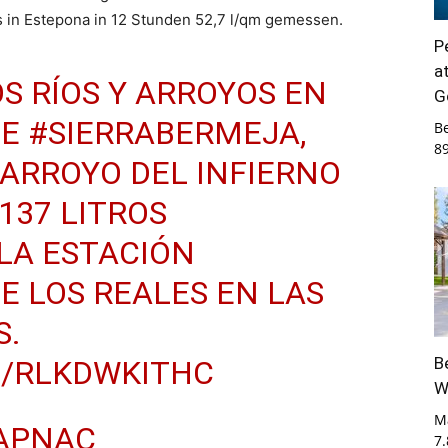
s in Estepona in 12 Stunden 52,7 l/qm gemessen.
P
a
S RÍOS Y ARROYOS EN
G
DE
#SIERRABERMEJA
,
B
8
 ARROYO DEL INFIERNO
. 137 LITROS
LA ESTACIÓN
E LOS REALES EN LAS
S.
B
M/RLKDWKITHC
W
M
APNAC
7