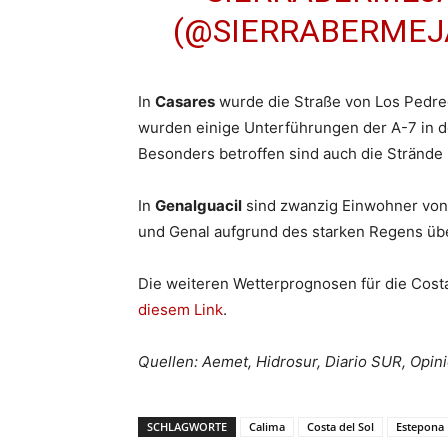
(@SIERRABERME
In
Casares
wurde die Straße von Los Pedre
wurden einige Unterführungen der A-7 in d
Besonders betroffen sind auch die Strände i
In
Genalguacil
sind zwanzig Einwohner von 
und Genal aufgrund des starken Regens über
Die weiteren Wetterprognosen für die Costa
diesem Link
.
Quellen: Aemet, Hidrosur, Diario SUR, Opin
SCHLAGWORTE
Calima
Costa del Sol
Estepona