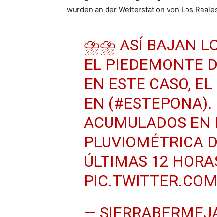
wurden an der Wetterstation von Los Reale
⛈⛈ ASÍ BAJAN LO
EL PIEDEMONTE 
EN ESTE CASO, EL
EN (
#ESTEPONA
)
ACUMULADOS EN 
PLUVIOMÉTRICA D
ÚLTIMAS 12 HORA
PIC.TWITTER.CO
— SIERRABERMEJ