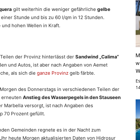
quera
gilt weiterhin die weniger gefährliche
gelbe
 einer Stunde und bis zu 60 l/qm in 12 Stunden.
 und hohen Wellen in Kraft.
M
Teilen der Provinz hinterlässt der
Sandwind „Calima“
w
ßen und Autos, ist aber nach Angaben von Aemet
W
che, als sich die
ganze Provinz
gelb färbte.
E
1
 Morgen des Donnerstags in verschiedenen Teilen der
m erneuten
Anstieg des Wasserpegels in den Stauseen
r Marbella versorgt, ist nach Angaben des
 70 Prozent gefüllt.
nden Gemeinden regnete es in der Nacht zum
 Uhr heute Morgen aktualisierten Daten von Hidrosur