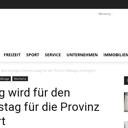
- Werbung -
FREIZEIT
SPORT
SERVICE
UNTERNEHMEN
IMMOBILIE
den heutigen Donnerstag für die Provinz Málaga verlängert
Málaga
Marbella
 wird für den
tag für die Provinz
rt