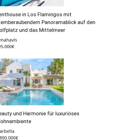
enthouse in Los Flamingos mit
temberaubendem Panoramablick auf den
olfplatz und das Mittelmeer
enahavís
95.000€
eauty und Harmonie für luxuriöses
ohnambiente
arbella
.800.000€