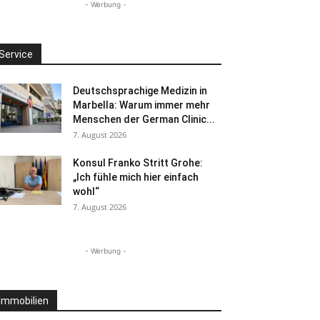
- Werbung -
Service
Deutschsprachige Medizin in
Marbella: Warum immer mehr
Menschen der German Clinic...
7. August 2026
Konsul Franko Stritt Grohe:
„Ich fühle mich hier einfach
wohl“
7. August 2026
- Werbung -
Immobilien