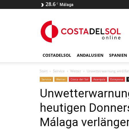
28.6
C
Málaga
COSTADELSOL
ANDALUSIEN
SPANIEN
Start
Service
Wetter
Unwetterwarnung wird für 
Service
Wetter
Costa del Sol
Axarquía
Estepona
Unwetterwarnung
heutigen Donners
Málaga verlänge