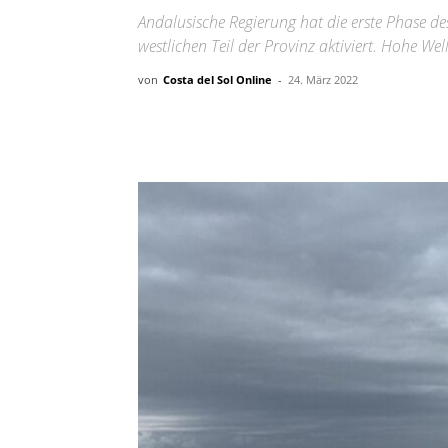
Andalusische Regierung hat die erste Phase 
westlichen Teil der Provinz aktiviert. Hohe We
von
Costa del Sol Online
-
24. März 2022
Teilen