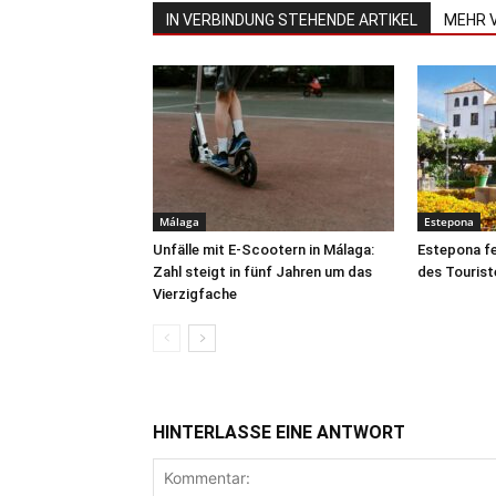
IN VERBINDUNG STEHENDE ARTIKEL
MEHR 
Málaga
Estepona
Unfälle mit E-Scootern in Málaga:
Estepona fe
Zahl steigt in fünf Jahren um das
des Tourist
Vierzigfache
HINTERLASSE EINE ANTWORT