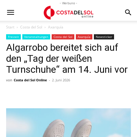
- Werbung -
Start
Costa del Sol
Axarquía
Freizeit
Veranstaltungen
Costa del Sol
Axarquía
Newsticker
Algarrobo bereitet sich auf
den „Tag der weißen
Turnschuhe“ am 14. Juni vor
von
Costa del Sol Online
-
2. Juni 2026