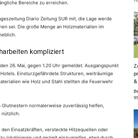
ngliche Bereiche zu erreichen.
Tageszeitung Diario Zeitung SUR mit, die Lage werde
chen sei. Die große Menge an Holzmaterialien im
eblich.
rbeiten kompliziert
den 26. Mai, gegen 1.20 Uhr gemeldet. Ausgangspunkt
Z
p
Hotels. Einsturzgefährdete Strukturen, weiträumige
&
erialien wie Holz und Stahl stellten die Feuerwehr
B
9
Glutnestern normalerweise zuverlässig helfen,
 nützlich.
den Einsatzkräften, versteckte Hitzequellen oder
u lokalisieren und gezielt einzugreifen, etwa durch