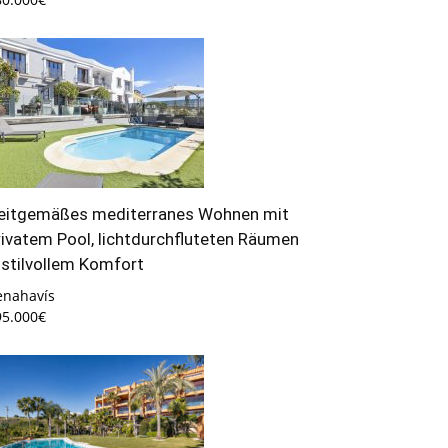
eitgemäßes mediterranes Wohnen mit
rivatem Pool, lichtdurchfluteten Räumen
 stilvollem Komfort
enahavís
95.000€