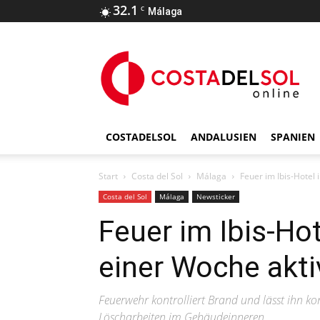
32.1
C
Málaga
COSTADELSOL
ANDALUSIEN
SPANIEN
Start
Costa del Sol
Málaga
Feuer im Ibis-Hotel 
Costa del Sol
Málaga
Newsticker
Feuer im Ibis-Hot
einer Woche akti
Feuerwehr kontrolliert Brand und lässt ihn ko
Löscharbeiten im Gebäudeinneren