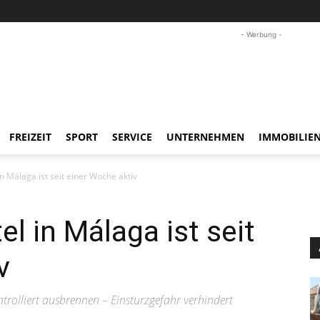
- Werbung -
FREIZEIT
SPORT
SERVICE
UNTERNEHMEN
IMMOBILIE
in Málaga ist seit einer Woche aktiv
el in Málaga ist seit
v
ntrolliert ausbrennen – Einsturzgefahr verhindert