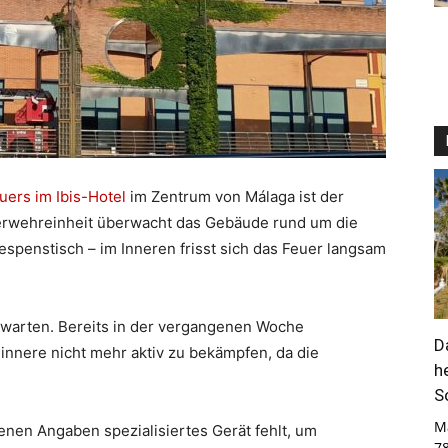
uers im Ibis-Hotel
im Zentrum von Málaga ist der
uerwehreinheit überwacht das Gebäude rund um die
espenstisch – im Inneren frisst sich das Feuer langsam
abwarten. Bereits in der vergangenen Woche
D
innere nicht mehr aktiv zu bekämpfen, da die
h
S
M
nen Angaben spezialisiertes Gerät fehlt, um
7