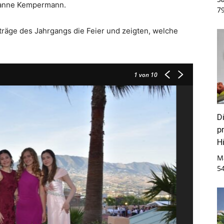
sanne Kempermann.
7
träge des Jahrgangs die Feier und zeigten, welche
1
von 10
D
p
Hi
M
5