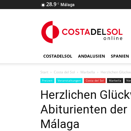
28.9
C
Málaga
COSTADELSOL
ANDALUSIEN
SPANIEN
Start
Costa del Sol
Marbella
Herzlichen Glückw
Freizeit
Veranstaltungen
Costa del Sol
Marbella
Ne
Herzlichen Glüc
Abiturienten der
Málaga