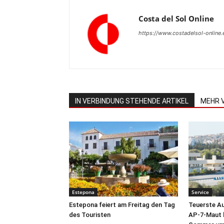
Costa del Sol Online
https://www.costadelsol-online.
IN VERBINDUNG STEHENDE ARTIKEL
MEHR 
Estepona
Service
Estepona feiert am Freitag den Tag
Teuerste A
des Touristen
AP-7-Maut b