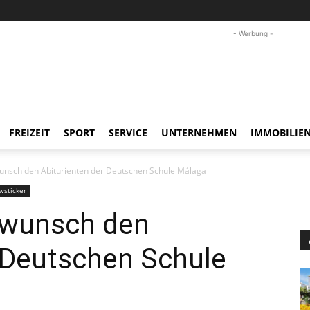
- Werbung -
FREIZEIT
SPORT
SERVICE
UNTERNEHMEN
IMMOBILIE
unsch den Abiturienten der Deutschen Schule Málaga
wsticker
kwunsch den
 Deutschen Schule