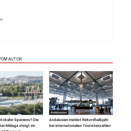
es
VOM AUTOR
Andalusien
utobahn Spaniens? Die
Andalusien meldet Rekordhalbjahr
ei Málaga steigt im
bei internationalen Touristenzahlen