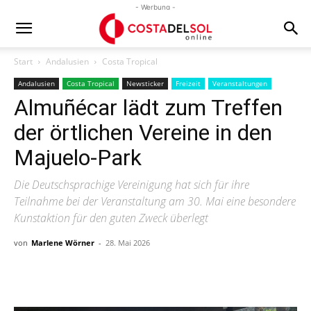
- Werbung -
Start
Andalusien
Costa Tropical
Andalusien
Costa Tropical
Newsticker
Freizeit
Veranstaltungen
Almuñécar lädt zum Treffen
der örtlichen Vereine in den
Majuelo-Park
Die Deutschsprachige Vereinigung hat sich für ihre
Teilnahme bei der Veranstaltung am 30. Mai eine besondere
Kunstaktion für den guten Zweck überlegt
von
Marlene Wörner
-
28. Mai 2026