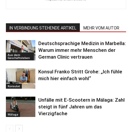
IN VERBINDUNG STEHENDE ARTIKEL
MEHR VOM AUTOR
Deutschsprachige Medizin in Marbella:
Warum immer mehr Menschen der
Aus dem
German Clinic vertrauen
Geschäftsleben
Konsul Franko Stritt Grohe: „Ich fühle
mich hier einfach wohl“
Konsulat
Unfälle mit E-Scootern in Málaga: Zahl
steigt in fünf Jahren um das
Vierzigfache
Málaga