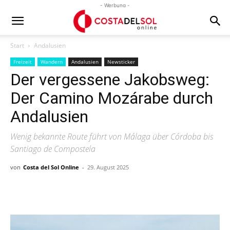
- Werbung -
Start
Andalusien
Freizeit
Wandern
Andalusien
Newsticker
Der vergessene Jakobsweg:
Der Camino Mozárabe durch
Andalusien
Wenig bekannte Route führt von Málaga über Córdoba bis
Santiago de Compostela
von
Costa del Sol Online
-
29. August 2025