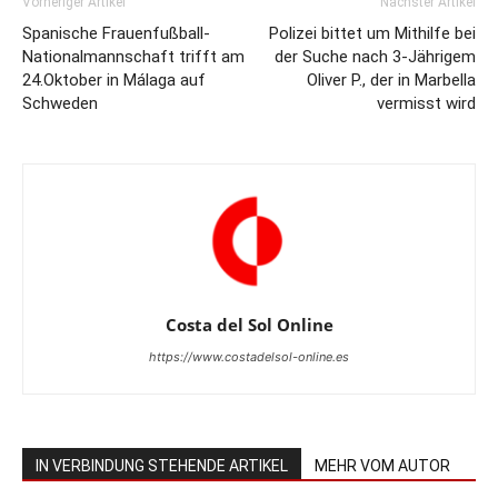
Vorheriger Artikel
Nächster Artikel
Spanische Frauenfußball-
Polizei bittet um Mithilfe bei
Nationalmannschaft trifft am
der Suche nach 3-Jährigem
24.Oktober in Málaga auf
Oliver P., der in Marbella
Schweden
vermisst wird
Costa del Sol Online
https://www.costadelsol-online.es
IN VERBINDUNG STEHENDE ARTIKEL
MEHR VOM AUTOR