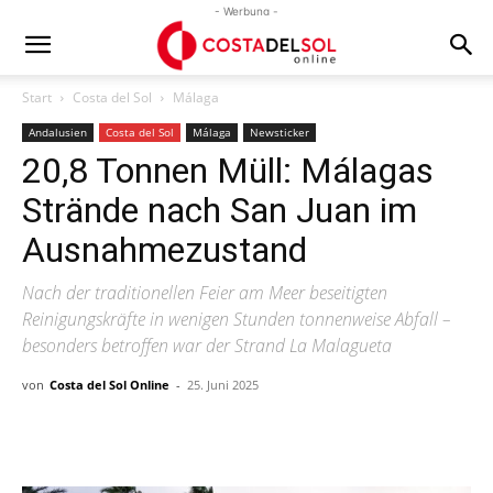
- Werbung -
Start
Costa del Sol
Málaga
Andalusien
Costa del Sol
Málaga
Newsticker
20,8 Tonnen Müll: Málagas
Strände nach San Juan im
Ausnahmezustand
Nach der traditionellen Feier am Meer beseitigten
Reinigungskräfte in wenigen Stunden tonnenweise Abfall –
besonders betroffen war der Strand La Malagueta
von
Costa del Sol Online
-
25. Juni 2025