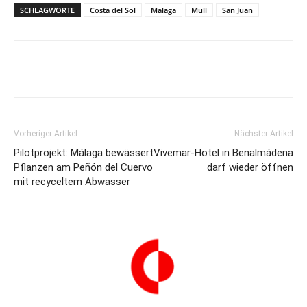
SCHLAGWORTE
Costa del Sol
Malaga
Müll
San Juan
Vorheriger Artikel
Nächster Artikel
Pilotprojekt: Málaga bewässert
Vivemar-Hotel in Benalmádena
Pflanzen am Peñón del Cuervo
darf wieder öffnen
mit recyceltem Abwasser