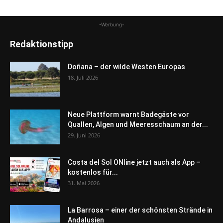
-Werbung-
Redaktionstipp
Doñana – der wilde Westen Europas
18. Juli 2026
Neue Plattform warnt Badegäste vor
Quallen, Algen und Meeresschaum an der...
29. Juni 2026
Costa del Sol ONline jetzt auch als App –
kostenlos für...
31. Mai 2026
La Barrosa – einer der schönsten Strände in
Andalusien