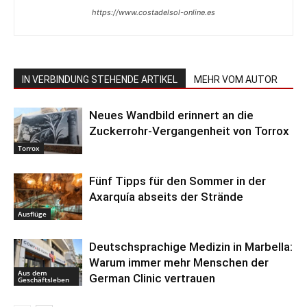
https://www.costadelsol-online.es
IN VERBINDUNG STEHENDE ARTIKEL
MEHR VOM AUTOR
Neues Wandbild erinnert an die
Zuckerrohr-Vergangenheit von Torrox
Torrox
Fünf Tipps für den Sommer in der
Axarquía abseits der Strände
Ausflüge
Deutschsprachige Medizin in Marbella:
Warum immer mehr Menschen der
Aus dem
German Clinic vertrauen
Geschäftsleben