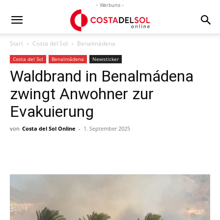
- Werbung -
Start
Costa del Sol
Benalmádena
Costa del Sol
Benalmádena
Newsticker
Waldbrand in Benalmádena
zwingt Anwohner zur
Evakuierung
von
Costa del Sol Online
-
1. September 2025