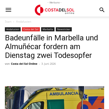
- Werbung -
Start
Andalusien
Andalusien
Costa del Sol
Marbella
Newsticker
Badeunfälle in Marbella und
Almuñécar fordern am
Dienstag zwei Todesopfer
von
Costa del Sol Online
-
3. Juni 2026