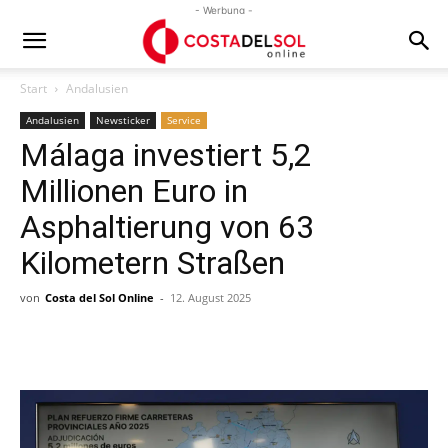
- Werbung -
Start
Andalusien
Andalusien
Newsticker
Service
Málaga investiert 5,2
Millionen Euro in
Asphaltierung von 63
Kilometern Straßen
von
Costa del Sol Online
-
12. August 2025