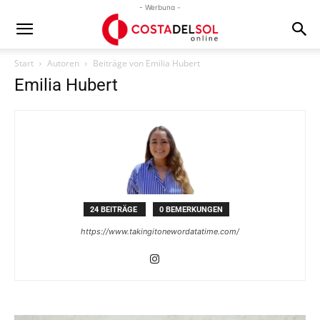
- Werbung -
Start
Autoren
Beiträge von Emilia Hubert
Emilia Hubert
24 BEITRÄGE
0 BEMERKUNGEN
https://www.takingitonewordatatime.com/