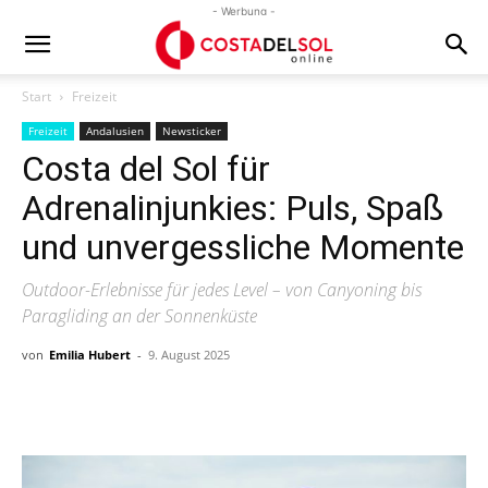
- Werbung -
Start
Freizeit
Freizeit
Andalusien
Newsticker
Costa del Sol für
Adrenalinjunkies: Puls, Spaß
und unvergessliche Momente
Outdoor-Erlebnisse für jedes Level – von Canyoning bis
Paragliding an der Sonnenküste
von
Emilia Hubert
-
9. August 2025