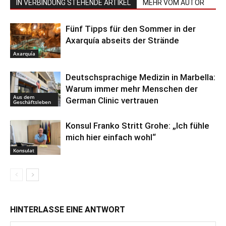
IN VERBINDUNG STEHENDE ARTIKEL
MEHR VOM AUTOR
Fünf Tipps für den Sommer in der
Axarquía abseits der Strände
Axarquía
Deutschsprachige Medizin in Marbella:
Warum immer mehr Menschen der
Aus dem
German Clinic vertrauen
Geschäftsleben
Konsul Franko Stritt Grohe: „Ich fühle
mich hier einfach wohl“
Konsulat
HINTERLASSE EINE ANTWORT