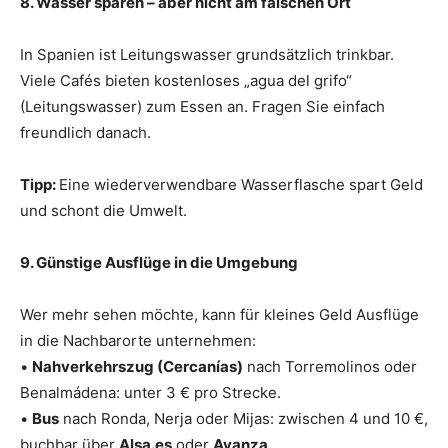
8. Wasser sparen – aber nicht am falschen Ort
In Spanien ist Leitungswasser grundsätzlich trinkbar.
Viele Cafés bieten kostenloses „agua del grifo“
(Leitungswasser) zum Essen an. Fragen Sie einfach
freundlich danach.
Tipp:
Eine wiederverwendbare Wasserflasche spart Geld
und schont die Umwelt.
9. Günstige Ausflüge in die Umgebung
Wer mehr sehen möchte, kann für kleines Geld Ausflüge
in die Nachbarorte unternehmen:
•
Nahverkehrszug (Cercanías)
nach Torremolinos oder
Benalmádena: unter 3 € pro Strecke.
•
Bus
nach Ronda, Nerja oder Mijas: zwischen 4 und 10 €,
buchbar über
Alsa.es
oder
Avanza
.