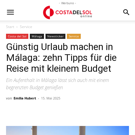
- Werbung -
Start
Service
Costa del Sol
Málaga
Newsticker
Service
Günstig Urlaub machen in
Málaga: zehn Tipps für die
Reise mit kleinem Budget
Ein Aufenthalt in Málaga lässt sich auch mit einem
begrenzten Budget genießen
von
Emilia Hubert
-
15. Mai 2025