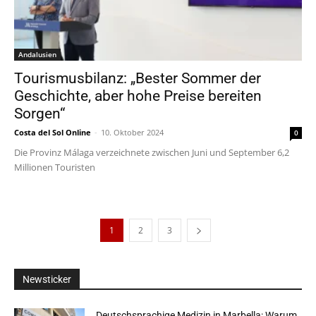
Andalusien
Tourismusbilanz: „Bester Sommer der
Geschichte, aber hohe Preise bereiten
Sorgen“
Costa del Sol Online
-
10. Oktober 2024
0
Die Provinz Málaga verzeichnete zwischen Juni und September 6,2
Millionen Touristen
1
2
3
Newsticker
Deutschsprachige Medizin in Marbella: Warum