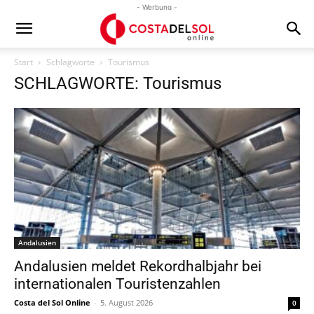
- Werbung -
Start
Schlagworte
Tourismus
SCHLAGWORTE: Tourismus
Andalusien
Andalusien meldet Rekordhalbjahr bei
internationalen Touristenzahlen
Costa del Sol Online
-
5. August 2026
0