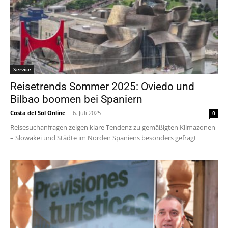
Service
Reisetrends Sommer 2025: Oviedo und
Bilbao boomen bei Spaniern
Costa del Sol Online
-
6. Juli 2025
0
Reisesuchanfragen zeigen klare Tendenz zu gemäßigten Klimazonen
– Slowakei und Städte im Norden Spaniens besonders gefragt