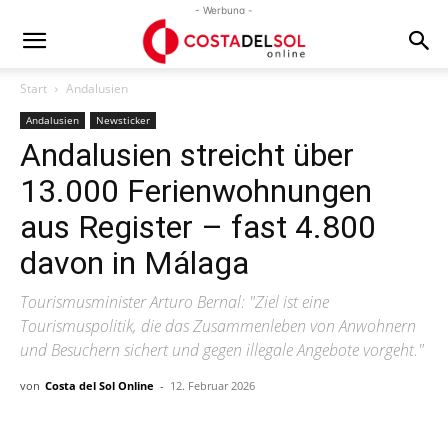
- Werbung -
Start
Andalusien
Andalusien
Newsticker
Andalusien streicht über
13.000 Ferienwohnungen
aus Register – fast 4.800
davon in Málaga
Tourismusminister Arturo Bernal: "Ziel ist eine
Tourismuspolitik, die das Zusammenleben von Anwohnern
und Besuchern sichert und gegen illegale Angebote vorgeht."
von
Costa del Sol Online
-
12. Februar 2026