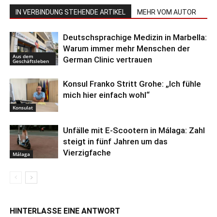
IN VERBINDUNG STEHENDE ARTIKEL
MEHR VOM AUTOR
Deutschsprachige Medizin in Marbella:
Warum immer mehr Menschen der
Aus dem
German Clinic vertrauen
Geschäftsleben
Konsul Franko Stritt Grohe: „Ich fühle
mich hier einfach wohl“
Konsulat
Unfälle mit E-Scootern in Málaga: Zahl
steigt in fünf Jahren um das
Vierzigfache
Málaga
HINTERLASSE EINE ANTWORT