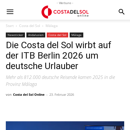
- Werbung -
Start
Costa del Sol
Málaga
Newsticker
Andalusien
Costa del Sol
Málaga
Die Costa del Sol wirbt auf
der ITB Berlin 2026 um
deutsche Urlauber
Mehr als 812.000 deutsche Reisende kamen 2025 in die
Provinz Málaga
von
Costa del Sol Online
-
23. Februar 2026