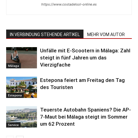
https://www.costadelsol-online.es
IN VERBINDUNG STEHENDE ARTIKEL
MEHR VOM AUTOR
Unfälle mit E-Scootern in Málaga: Zahl
steigt in fünf Jahren um das
Vierzigfache
Málaga
Estepona feiert am Freitag den Tag
des Touristen
Estepona
Teuerste Autobahn Spaniens? Die AP-
7-Maut bei Málaga steigt im Sommer
um 62 Prozent
Service