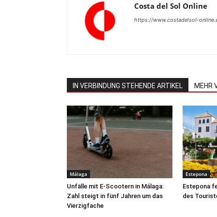
Costa del Sol Online
https://www.costadelsol-online.
IN VERBINDUNG STEHENDE ARTIKEL
MEHR 
Málaga
Estepona
Unfälle mit E-Scootern in Málaga:
Estepona fe
Zahl steigt in fünf Jahren um das
des Tourist
Vierzigfache