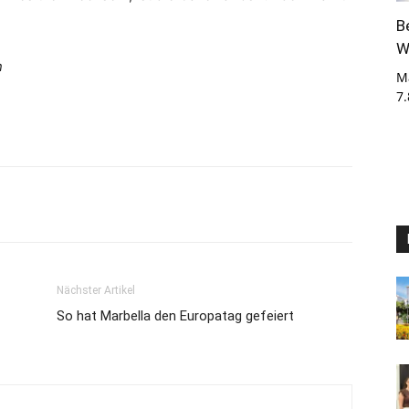
B
W
n
M
7
Nächster Artikel
So hat Marbella den Europatag gefeiert