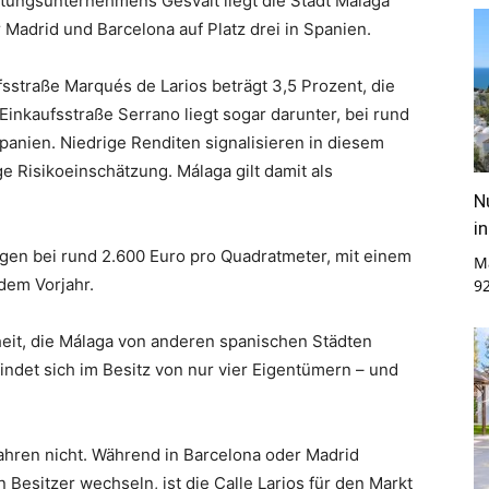
tungsunternehmens Gesvalt liegt die Stadt Málaga
 Madrid und Barcelona auf Platz drei in Spanien.
fsstraße Marqués de Larios beträgt 3,5 Prozent, die
Einkaufsstraße Serrano liegt sogar darunter, bei rund
panien. Niedrige Renditen signalisieren in diesem
 Risikoeinschätzung. Málaga gilt damit als
N
i
iegen bei rund 2.600 Euro pro Quadratmeter, mit einem
M
dem Vorjahr.
9
heit, die Málaga von anderen spanischen Städten
indet sich im Besitz von nur vier Eigentümern – und
ahren nicht. Während in Barcelona oder Madrid
 Besitzer wechseln, ist die Calle Larios für den Markt