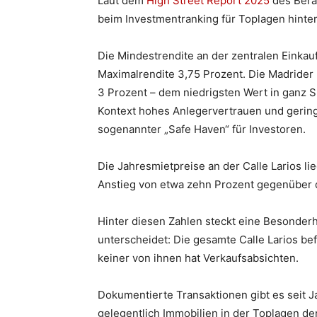
Laut dem
High Street Report 2025
des Bera
beim Investmentranking für Toplagen hinter
Die Mindestrendite an der zentralen Einkau
Maximalrendite 3,75 Prozent. Die Madrider 
3 Prozent – dem niedrigsten Wert in ganz S
Kontext hohes Anlegervertrauen und geringe
sogenannter „Safe Haven“ für Investoren.
Die Jahresmietpreise an der Calle Larios l
Anstieg von etwa zehn Prozent gegenüber 
Hinter diesen Zahlen steckt eine Besonder
unterscheidet: Die gesamte Calle Larios bef
keiner von ihnen hat Verkaufsabsichten.
Dokumentierte Transaktionen gibt es seit J
gelegentlich Immobilien in der Toplagen den