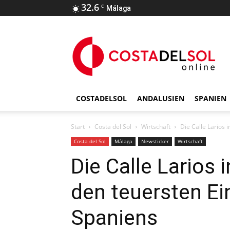
32.6
C
Málaga
COSTADELSOL
ANDALUSIEN
SPANIEN
Start
Costa del Sol
Wirtschaft
Die Calle Larios
Costa del Sol
Málaga
Newsticker
Wirtschaft
Die Calle Larios 
den teuersten E
Spaniens