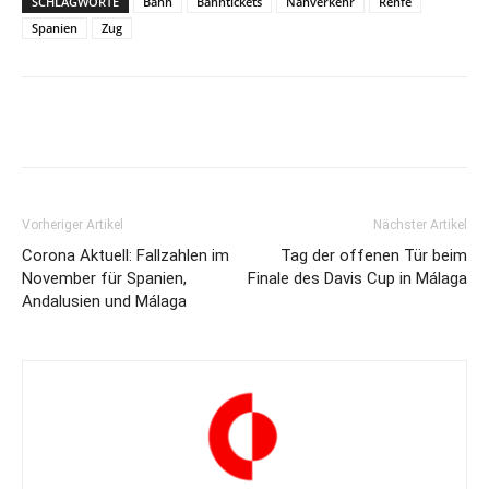
SCHLAGWORTE
Bahn
Bahntickets
Nahverkehr
Renfe
Spanien
Zug
Vorheriger Artikel
Nächster Artikel
Corona Aktuell: Fallzahlen im
Tag der offenen Tür beim
November für Spanien,
Finale des Davis Cup in Málaga
Andalusien und Málaga