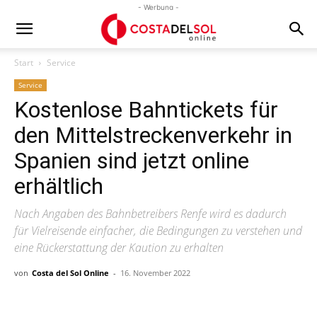
- Werbung -
Start
Service
Service
Kostenlose Bahntickets für
den Mittelstreckenverkehr in
Spanien sind jetzt online
erhältlich
Nach Angaben des Bahnbetreibers Renfe wird es dadurch
für Vielreisende einfacher, die Bedingungen zu verstehen und
eine Rückerstattung der Kaution zu erhalten
von
Costa del Sol Online
-
16. November 2022