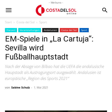
- Werbung -
Start
Costa del Sol
Sport
Freizeit
Veranstaltungen
Andalusien
Costa del Sol
Sport
EM-Spiele in „La Cartuja“:
Sevilla wird
Fußballhauptstadt
Nach der Absage von Bilbao hat die UEFA die andalusische
Haupstadt als Austragungsort ausgewählt. Andalusien ist
europäische „Region des Sports 2021“
von
Sabine Schulz
-
1. Mai 2021