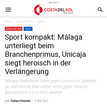
- Werbung -
Start
Costa del Sol
Sport
Costa del Sol
Sport
Sport kompakt: Málaga
unterliegt beim
Branchenprimus, Unicaja
siegt heroisch in der
Verlängerung
Málagas Basketballer liefern gegen Joventut ein Spektakel
ab, während die blau-weißen Kicker gegen Espanyol
Barcelona mit 0:3 zu hoch verlieren
von
Fabian Pakulat
-
3. Mai 2021