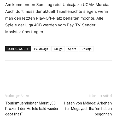
Am kommenden Samstag reist Unicaja zu UCAM Murcia.
Auch dort muss der aktuell Tabellenachte siegen, wenn
man den letzten Play-Off-Platz behalten möchte. Alle
Spiele der Liga ACB werden vom Pay-TV-Sender
Movistar übertragen.
SCHLAGWORTE
FC Malaga
LaLiga
Sport
Unicaja
Vorheriger Artikel
Nächster Artikel
Tourismusminister Marín: „80
Hafen von Málaga: Arbeiten
Prozent der Hotels bald wieder
für Megayachthafen haben
geöffnet“
begonnen