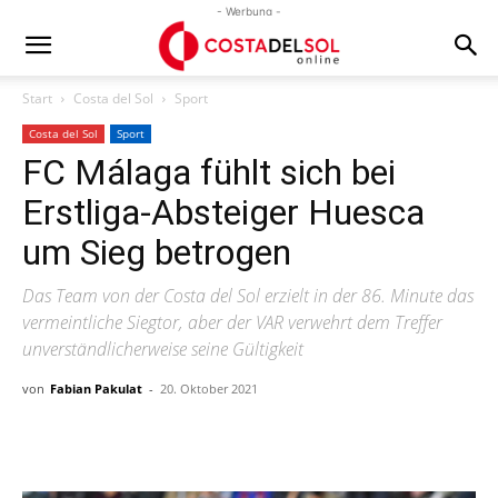
- Werbung -
Start
Costa del Sol
Sport
Costa del Sol
Sport
FC Málaga fühlt sich bei
Erstliga-Absteiger Huesca
um Sieg betrogen
Das Team von der Costa del Sol erzielt in der 86. Minute das
vermeintliche Siegtor, aber der VAR verwehrt dem Treffer
unverständlicherweise seine Gültigkeit
von
Fabian Pakulat
-
20. Oktober 2021