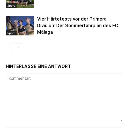
Sport
Vier Härtetests vor der Primera
División: Der Sommerfahrplan des FC
Málaga
Sport
HINTERLASSE EINE ANTWORT