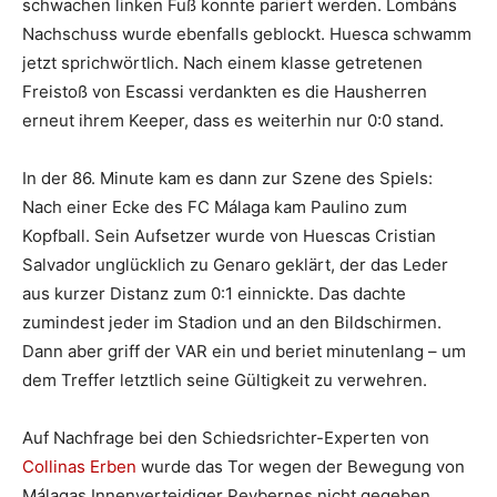
schwachen linken Fuß konnte pariert werden. Lombáns
Nachschuss wurde ebenfalls geblockt. Huesca schwamm
jetzt sprichwörtlich. Nach einem klasse getretenen
Freistoß von Escassi verdankten es die Hausherren
erneut ihrem Keeper, dass es weiterhin nur 0:0 stand.
In der 86. Minute kam es dann zur Szene des Spiels:
Nach einer Ecke des FC Málaga kam Paulino zum
Kopfball. Sein Aufsetzer wurde von Huescas Cristian
Salvador unglücklich zu Genaro geklärt, der das Leder
aus kurzer Distanz zum 0:1 einnickte. Das dachte
zumindest jeder im Stadion und an den Bildschirmen.
Dann aber griff der VAR ein und beriet minutenlang – um
dem Treffer letztlich seine Gültigkeit zu verwehren.
Auf Nachfrage bei den Schiedsrichter-Experten von
Collinas Erben
wurde das Tor wegen der Bewegung von
Málagas Innenverteidiger Peybernes nicht gegeben.