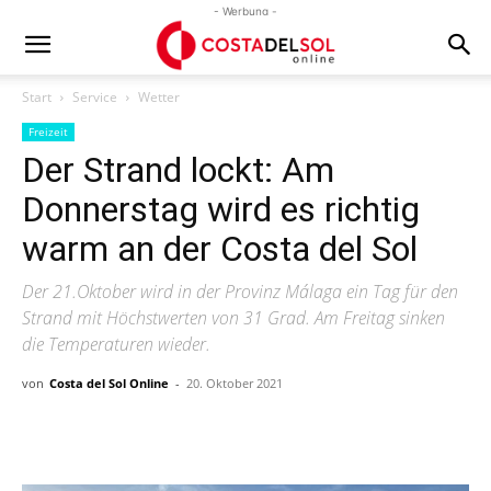
- Werbung -
Start
Service
Wetter
Freizeit
Der Strand lockt: Am
Donnerstag wird es richtig
warm an der Costa del Sol
Der 21.Oktober wird in der Provinz Málaga ein Tag für den
Strand mit Höchstwerten von 31 Grad. Am Freitag sinken
die Temperaturen wieder.
von
Costa del Sol Online
-
20. Oktober 2021