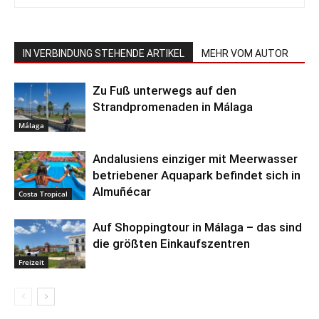
IN VERBINDUNG STEHENDE ARTIKEL
MEHR VOM AUTOR
Zu Fuß unterwegs auf den
Strandpromenaden in Málaga
Málaga
Andalusiens einziger mit Meerwasser
betriebener Aquapark befindet sich in
Almuñécar
Costa Tropical
Auf Shoppingtour in Málaga – das sind
die größten Einkaufszentren
Freizeit