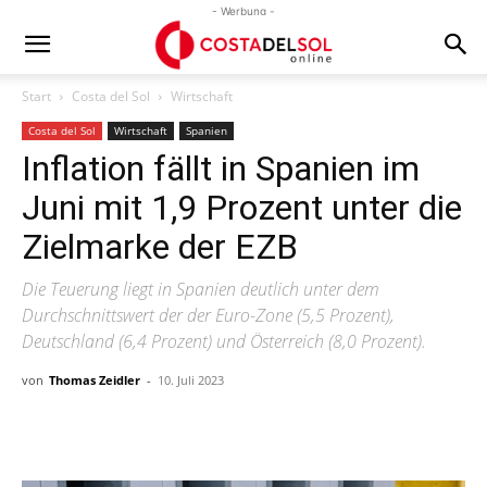
- Werbung -
Start
Costa del Sol
Wirtschaft
Costa del Sol
Wirtschaft
Spanien
Inflation fällt in Spanien im
Juni mit 1,9 Prozent unter die
Zielmarke der EZB
Die Teuerung liegt in Spanien deutlich unter dem
Durchschnittswert der der Euro-Zone (5,5 Prozent),
Deutschland (6,4 Prozent) und Österreich (8,0 Prozent).
von
Thomas Zeidler
-
10. Juli 2023