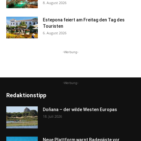
8. August 2026
Estepona feiert am Freitag den Tag des
Touristen
6. August 2026
-Werbung-
-Werbung-
Redaktionstipp
Doñana – der wilde Westen Europas
18. Juli 2026
Neue Plattform warnt Badegäste vor