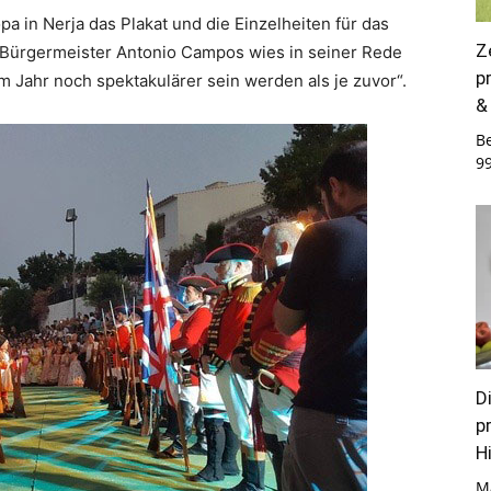
 in Nerja das Plakat und die Einzelheiten für das
Z
s Bürgermeister Antonio Campos wies in seiner Rede
p
em Jahr noch spektakulärer sein werden als je zuvor“.
&
B
9
D
p
Hi
M