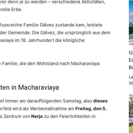
ärer denn je zu werden – verschiedene Aktivitäten,
relle Erbe.
lussreiche Familie Gálvez zustande kam, leistete
er Gemeinde. Die Gálvez, die ursprünglich aus dem
viaya im 18. Jahrhundert die königliche
G
E
ie Familie, die den Wohlstand nach Macharaviaya
B
La
5
iten in Macharaviaya
s Fest immer am darauffolgenden Samstag, also
dieses
Vorfeld wird als Werbemaßnahme am
Freitag, den 5.
as Zentrum von
Nerja
zu den Feierlichkeiten in