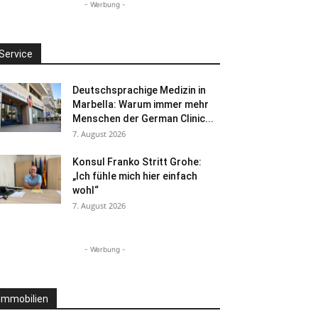
- Werbung -
Service
Deutschsprachige Medizin in
Marbella: Warum immer mehr
Menschen der German Clinic...
7. August 2026
Konsul Franko Stritt Grohe:
„Ich fühle mich hier einfach
wohl“
7. August 2026
- Werbung -
Immobilien