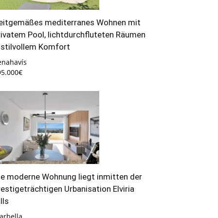
eitgemäßes mediterranes Wohnen mit
rivatem Pool, lichtdurchfluteten Räumen
 stilvollem Komfort
enahavís
95.000€
ie moderne Wohnung liegt inmitten der
restigeträchtigen Urbanisation Elviria
lls
arbella