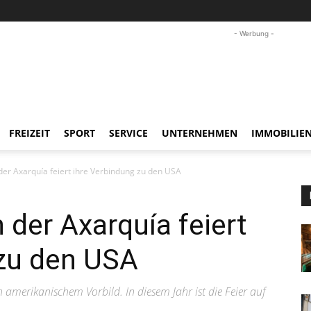
- Werbung -
FREIZEIT
SPORT
SERVICE
UNTERNEHMEN
IMMOBILIE
der Axarquía feiert ihre Verbindung zu den USA
 der Axarquía feiert
 zu den USA
h amerikanischem Vorbild. In diesem Jahr ist die Feier auf