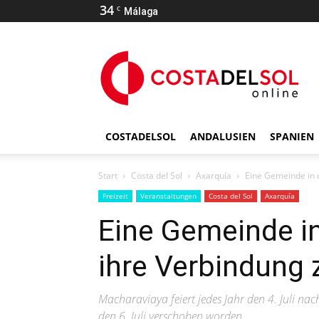
34
C
Málaga
COSTADELSOL
ANDALUSIEN
SPANIEN
Start
Costa del Sol
Axarquía
Eine Gemeinde in 
Freizeit
Veranstaltungen
Costa del Sol
Axarquía
Eine Gemeinde in
ihre Verbindung
Macharaviaya feiert jedes Jahr den 4. Juli nac
den 6. Juli verschoben worden