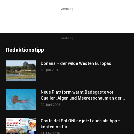
-Werbung-
-Werbung-
Redaktionstipp
Doñana – der wilde Westen Europas
18. Juli 2026
Neue Plattform warnt Badegäste vor
Quallen, Algen und Meeresschaum an der...
29. Juni 2026
Costa del Sol ONline jetzt auch als App –
kostenlos für...
31. Mai 2026