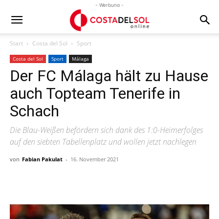
- Werbung -
Start
Costa del Sol
Sport
Costa del Sol
Sport
Málaga
Der FC Málaga hält zu Hause
auch Topteam Tenerife in
Schach
Die Blau-Weißen befördern sich dank des 1:0-Heimerfolges
auf den siebten Tabellenplatz und wollen jetzt nachlegen
von
Fabian Pakulat
-
16. November 2021