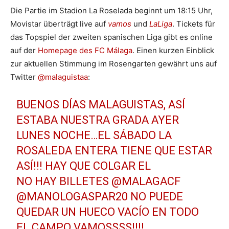
Die Partie im Stadion La Roselada beginnt um 18:15 Uhr,
Movistar überträgt live auf
vamos
und
LaLiga
. Tickets für
das Topspiel der zweiten spanischen Liga gibt es online
auf der
Homepage des FC Málaga
. Einen kurzen Einblick
zur aktuellen Stimmung im Rosengarten gewährt uns auf
Twitter
@malaguistaa
:
BUENOS DÍAS MALAGUISTAS, ASÍ
ESTABA NUESTRA GRADA AYER
LUNES NOCHE…EL SÁBADO LA
ROSALEDA ENTERA TIENE QUE ESTAR
ASÍ!!! HAY QUE COLGAR EL
NO HAY BILLETES
@MALAGACF
@MANOLOGASPAR20
NO PUEDE
QUEDAR UN HUECO VACÍO EN TODO
EL CAMPO VAMOSSSS!!!!