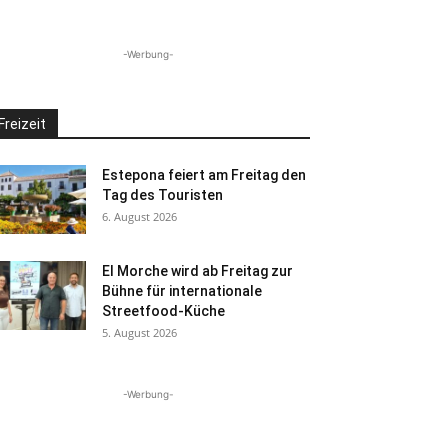
-Werbung-
Freizeit
Estepona feiert am Freitag den
Tag des Touristen
6. August 2026
El Morche wird ab Freitag zur
Bühne für internationale
Streetfood-Küche
5. August 2026
-Werbung-