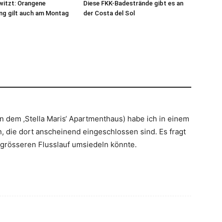
witzt: Orangene
Diese FKK-Badestrände gibt es an
ng gilt auch am Montag
der Costa del Sol
n dem ‚Stella Maris‘ Apartmenthaus) habe ich in einem
, die dort anscheinend eingeschlossen sind. Es fragt
 grösseren Flusslauf umsiedeln könnte.