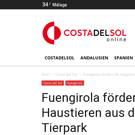
34
C
Málaga
COSTADELSOL
ANDALUSIEN
SPANIEN
Start
Costa del Sol
Fuengirola fördert die Adoptio
Costa del Sol
Fuengirola
Fuengirola förde
Haustieren aus 
Tierpark