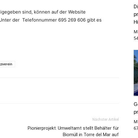
D
reigegeben sind, können auf der Website
p
Unter der Telefonnummer 695 269 606 gibt es
Hi
M
5
tzverein
G
p
Nächster Artikel
Mi
6
Pionierprojekt: Umweltamt stellt Behälter für
Biomüll in Torre del Mar auf