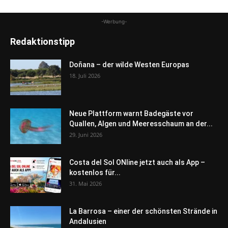
-Werbung-
Redaktionstipp
Doñana – der wilde Westen Europas
18. Juli 2026
Neue Plattform warnt Badegäste vor
Quallen, Algen und Meeresschaum an der...
29. Juni 2026
Costa del Sol ONline jetzt auch als App –
kostenlos für...
31. Mai 2026
La Barrosa – einer der schönsten Strände in
Andalusien