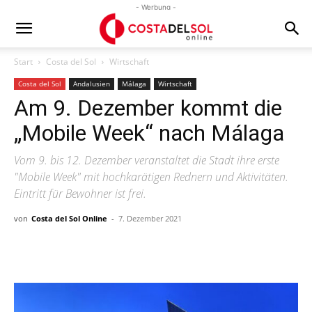
- Werbung -
Start
Costa del Sol
Wirtschaft
Costa del Sol
Andalusien
Málaga
Wirtschaft
Am 9. Dezember kommt die
„Mobile Week“ nach Málaga
Vom 9. bis 12. Dezember veranstaltet die Stadt ihre erste
"Mobile Week" mit hochkarätigen Rednern und Aktivitäten.
Eintritt für Bewohner ist frei.
von
Costa del Sol Online
-
7. Dezember 2021