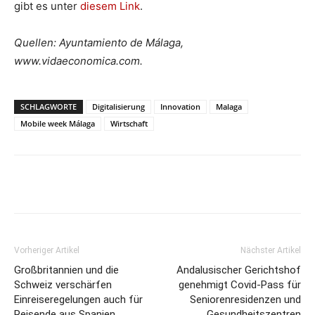
gibt es unter
diesem Link
.
Quellen: Ayuntamiento de Málaga,
www.vidaeconomica.com.
SCHLAGWORTE
Digitalisierung
Innovation
Malaga
Mobile week Málaga
Wirtschaft
Vorheriger Artikel
Nächster Artikel
Großbritannien und die
Andalusischer Gerichtshof
Schweiz verschärfen
genehmigt Covid-Pass für
Einreiseregelungen auch für
Seniorenresidenzen und
Reisende aus Spanien
Gesundheitszentren